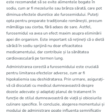
este recomandat să se evite alimentele bogate în
sodiu, cum ar fi mezelurile sau brânza sărată, care pot
diminua efectele diuretice ale furosemidului. Puteți
opta pentru preparate tradiționale românești, precum
mămăliga sau ciorba, fără adaos de sare. Astfel,
furosemidul va avea un efect maxim asupra eliminării
apei din organism. Este important să rețineți că o dietă
sărăcă în sodiu sprijină nu doar eficacitatea
medicamentului, dar contribuie și la sănătatea
cardiovasculară pe termen lung.
Administrarea corectă a furosemidului este crucială
pentru limitarea efectelor adverse, cum ar fi
hipokaliemia sau deshidratarea. Prin urmare, asigurați-
vă că discutati cu medicul dumneavoastră despre
dozele adecvate și adaptați planul de tratament în
funcție de stilul dumneavoastră de viață și obiceiurile
culinare specifice. În concluzie, alegerea momentului și
modului de administrare poate influența semnificativ