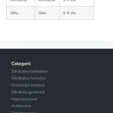
Sibiu
Sibiu
5–9 zile
Categorii
Sănătatea bărbaților
Sănătatea femeilor
Disfuncţie erectilă
Sănătate generală
Hipertensiune
Antibiotice
Antidepresive