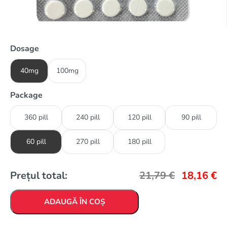
Dosage
40mg
100mg
Package
360 pill
240 pill
120 pill
90 pill
60 pill
270 pill
180 pill
Prețul total:
21,79
€
18,16
€
ADAUGĂ ÎN COȘ