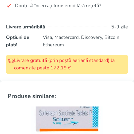
Doriți să încercați furosemid fără rețetă?
Livrare urmăribilă
5-9 zile
Opțiuni de
Visa, Mastercard, Discovery, Bitcoin,
plată
Ethereum
Livrare gratuită (prin poștă aeriană standard) la
comenzile peste 172,19 €
Produse similare: