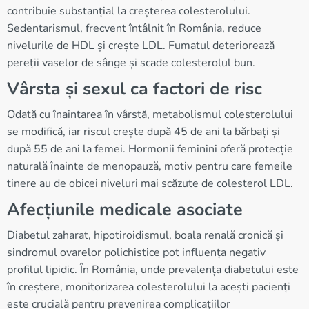
contribuie substanțial la creșterea colesterolului.
Sedentarismul, frecvent întâlnit în România, reduce
nivelurile de HDL și crește LDL. Fumatul deteriorează
pereții vaselor de sânge și scade colesterolul bun.
Vârsta și sexul ca factori de risc
Odată cu înaintarea în vârstă, metabolismul colesterolului
se modifică, iar riscul crește după 45 de ani la bărbați și
după 55 de ani la femei. Hormonii feminini oferă protecție
naturală înainte de menopauză, motiv pentru care femeile
tinere au de obicei niveluri mai scăzute de colesterol LDL.
Afecțiunile medicale asociate
Diabetul zaharat, hipotiroidismul, boala renală cronică și
sindromul ovarelor polichistice pot influența negativ
profilul lipidic. În România, unde prevalența diabetului este
în creștere, monitorizarea colesterolului la acești pacienți
este crucială pentru prevenirea complicațiilor