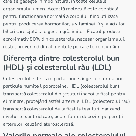
care se găsește în mod natural în toate celulele
organismului uman. Această moleculă este esențială
pentru funcționarea normală a corpului, fiind utilizată
pentru producerea hormonilor, a vitaminei D și a acizilor
biliari care ajută la digestia grăsimilor. Ficatul produce
aproximativ 80% din colesterolul necesar organismului,
restul provenind din alimentele pe care le consumăm.
Diferența dintre colesterolul bun
(HDL) și colesterolul rău (LDL)
Colesterolul este transportat prin sânge sub forma unor
particule numite lipoproteine. HDL (colesterolul bun)
transportă colesterolul din țesuturi înapoi la ficat pentru
eliminare, protejând astfel arterele. LDL (colesterolul rău)
transportă colesterolul de la ficat la țesuturi, dar când
nivelurile sunt ridicate, poate forma depozite pe pereții
arterelor, cauzând ateroscleroză.
Valorile normale ale colesterolului