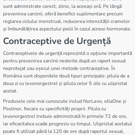
sunt administrate corect, zilnic, la aceeași oră. Pe lângă
prevenirea sarcinii, oferă beneficii suplimentare precum
reglarea ciclului menstrual, reducerea intensității cramelor
și îmbunătățirea aspectului pielii în cazul acneei hormonale.
Contraceptive de Urgență
Contraceptivele de urgență reprezintă o opțiune importantă
pentru prevenirea sarcinii nedorite după un raport sexual
neprotejat sau eșecul unei metode contraceptive. În
România sunt disponibile două tipuri principale: pilula de a
doua zi cu levonorgestrel și pilula celor 5 zile cu ulipristal
acetat.
Produsele cele mai cunoscute includ NorLevo, ellaOne și
Postinor, fiecare cu specificități proprii. Pilula cu
levonorgestrel trebuie administrată în primele 72 de ore,
iar eficacitatea scade progresiv cu timpul. Ulipristal acetatul
poate fi utilizat până la 120 de ore după raportul sexual,