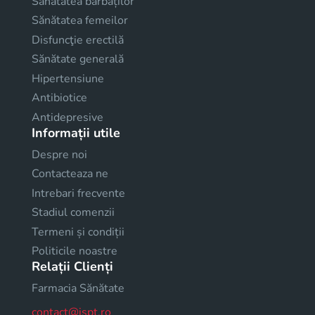
Sănătatea bărbaților
Sănătatea femeilor
Disfuncţie erectilă
Sănătate generală
Hipertensiune
Antibiotice
Antidepresive
Informații utile
Despre noi
Contacteaza ne
Intrebari frecvente
Stadiul comenzii
Termeni și condiții
Politicile noastre
Relații Clienți
Farmacia Sănătate
contact@ispt.ro