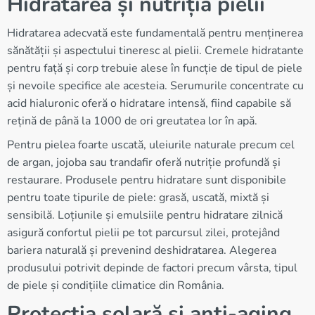
Hidratarea și nutriția pielii
Hidratarea adecvată este fundamentală pentru menținerea
sănătății și aspectului tineresc al pielii. Cremele hidratante
pentru față și corp trebuie alese în funcție de tipul de piele
și nevoile specifice ale acesteia. Serumurile concentrate cu
acid hialuronic oferă o hidratare intensă, fiind capabile să
rețină de până la 1000 de ori greutatea lor în apă.
Pentru pielea foarte uscată, uleiurile naturale precum cel
de argan, jojoba sau trandafir oferă nutriție profundă și
restaurare. Produsele pentru hidratare sunt disponibile
pentru toate tipurile de piele: grasă, uscată, mixtă și
sensibilă. Loțiunile și emulsiile pentru hidratare zilnică
asigură confortul pielii pe tot parcursul zilei, protejând
bariera naturală și prevenind deshidratarea. Alegerea
produsului potrivit depinde de factori precum vârsta, tipul
de piele și condițiile climatice din România.
Protecția solară și anti-aging