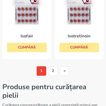
Isofair
Isotretinoin
CUMPĂRĂ
CUMPĂRĂ
1
2
»
Produse pentru curățarea
pielii
Curățarea corespunzătoare a pielii reprezintă primul pas