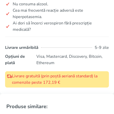
Nu consuma alcool.
Cea mai frecventă reacție adversă este
hiperpotasemia.
Ai dori să încerci verospiron fără prescripție
medicală?
Livrare urmăribilă
5-9 zile
Opțiuni de
Visa, Mastercard, Discovery, Bitcoin,
plată
Ethereum
Livrare gratuită (prin poștă aeriană standard) la
comenzile peste 172,19 €
Produse similare: