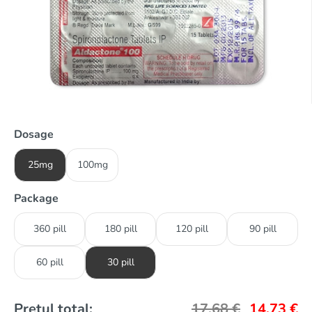
Dosage
25mg
100mg
Package
360 pill
180 pill
120 pill
90 pill
60 pill
30 pill
Prețul total:
17,68
€
14,73
€