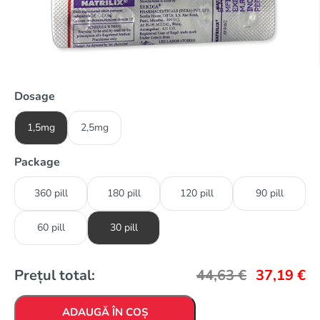
Dosage
1,5mg
2,5mg
Package
360 pill
180 pill
120 pill
90 pill
60 pill
30 pill
Prețul total:
44,63
€
37,19
€
ADAUGĂ ÎN COȘ