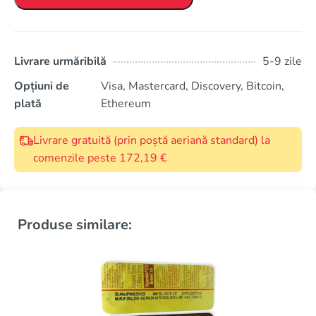
Livrare urmăribilă
5-9 zile
Opțiuni de
Visa, Mastercard, Discovery, Bitcoin,
plată
Ethereum
Livrare gratuită (prin poștă aeriană standard) la
comenzile peste 172,19 €
Produse similare: