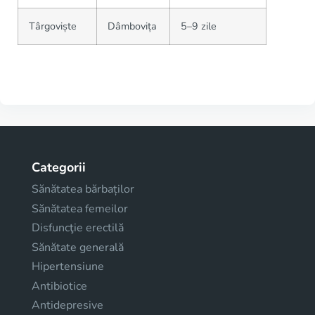
Târgoviște
Dâmbovița
5–9 zile
Categorii
Sănătatea bărbaților
Sănătatea femeilor
Disfuncţie erectilă
Sănătate generală
Hipertensiune
Antibiotice
Antidepresive