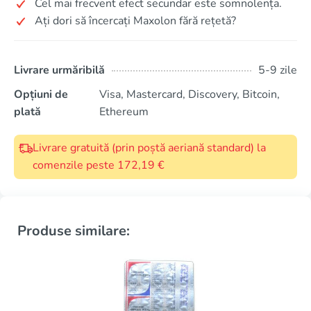
Cel mai frecvent efect secundar este somnolența.
Ați dori să încercați Maxolon fără rețetă?
Livrare urmăribilă
5-9 zile
Opțiuni de
Visa, Mastercard, Discovery, Bitcoin,
plată
Ethereum
Livrare gratuită (prin poștă aeriană standard) la
comenzile peste 172,19 €
Produse similare: