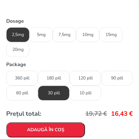
Dosage
2,5mg
5mg
7,5mg
10mg
15mg
20mg
Package
360 pill
180 pill
120 pill
90 pill
60 pill
30 pill
10 pill
Prețul total:
19,72
€
16,43
€
ADAUGĂ ÎN COȘ