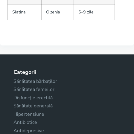
Slatina
Oltenia
5–9 zile
Categorii
Sănătatea bărbaților
Sănătatea femeilor
Disfuncţie erectilă
Sănătate generală
Hipertensiune
Antibiotice
Antidepresive