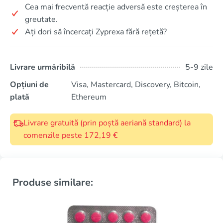
Cea mai frecventă reacție adversă este creșterea în
greutate.
Ați dori să încercați Zyprexa fără rețetă?
Livrare urmăribilă
5-9 zile
Opțiuni de
Visa, Mastercard, Discovery, Bitcoin,
plată
Ethereum
Livrare gratuită (prin poștă aeriană standard) la
comenzile peste 172,19 €
Produse similare: