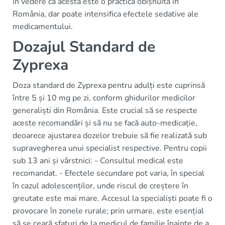
în vedere că acesta este o practică obișnuită în
România, dar poate intensifica efectele sedative ale
medicamentului.
Dozajul Standard de
Zyprexa
Doza standard de Zyprexa pentru adulți este cuprinsă
între 5 și 10 mg pe zi, conform ghidurilor medicilor
generaliști din România. Este crucial să se respecte
aceste recomandări și să nu se facă auto-medicație,
deoarece ajustarea dozelor trebuie să fie realizată sub
supravegherea unui specialist respective. Pentru copii
sub 13 ani și vârstnici: - Consultul medical este
recomandat. - Efectele secundare pot varia, în special
în cazul adolescenților, unde riscul de creștere în
greutate este mai mare. Accesul la specialiști poate fi o
provocare în zonele rurale; prin urmare, este esențial
să se ceară sfaturi de la medicul de familie înainte de a