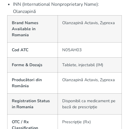
INN (International Nonproprietary Name):
Olanzapină
Brand Names
Olanzapină Actavis, Zyprexa
Available in
Romania
Cod ATC
N05AH03
Forme & Dozajs
Tablete, injectabil (IM)
Producători din
Olanzapină Actavis, Zyprexa
România
Registration Status
Disponibil ca medicament pe
in Romania
bază de prescripție
OTC / Rx
Prescripție (Rx)
Classification