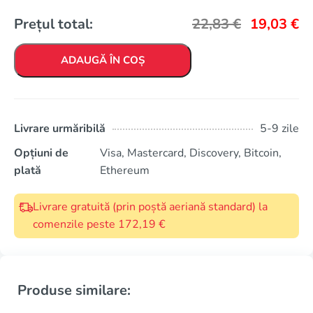
Prețul total:
22,83
€
19,03
€
ADAUGĂ ÎN COȘ
Livrare urmăribilă
5-9 zile
Opțiuni de
Visa, Mastercard, Discovery, Bitcoin,
plată
Ethereum
Livrare gratuită (prin poștă aeriană standard) la
comenzile peste 172,19 €
Produse similare: