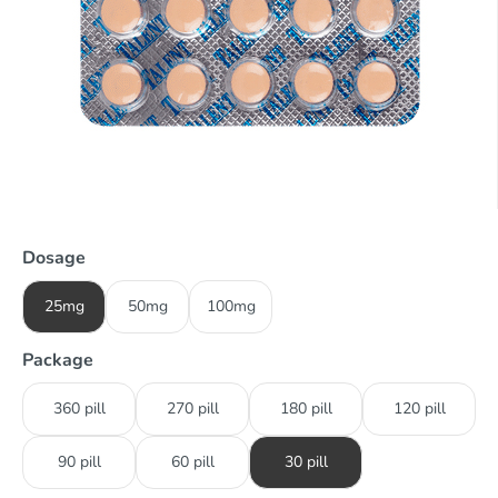
Dosage
25mg
50mg
100mg
Package
360 pill
270 pill
180 pill
120 pill
90 pill
60 pill
30 pill