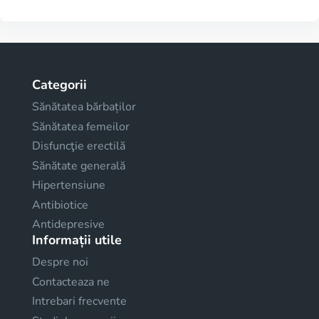
Categorii
Sănătatea bărbaților
Sănătatea femeilor
Disfuncţie erectilă
Sănătate generală
Hipertensiune
Antibiotice
Antidepresive
Informații utile
Despre noi
Contacteaza ne
Intrebari frecvente