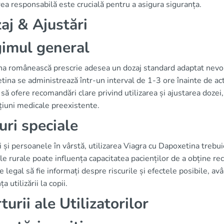
rea responsabilă este crucială pentru a asigura siguranța.
aj & Ajustări
imul general
a românească prescrie adesea un dozaj standard adaptat nevoilo
ina se administrează într-un interval de 1-3 ore înainte de act
 să ofere recomandări clare privind utilizarea și ajustarea dozei
țiuni medicale preexistente.
uri speciale
i și persoanele în vârstă, utilizarea Viagra cu Dapoxetina trebu
le rurale poate influența capacitatea pacienților de a obține re
e legal să fie informați despre riscurile și efectele posibile, a
a utilizării la copii.
turii ale Utilizatorilor