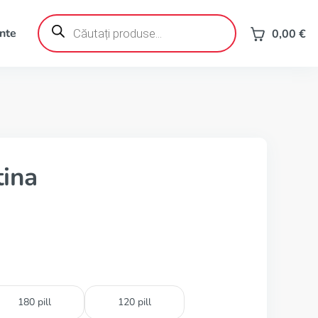
Products
search
ente
0,00
€
ina
180 pill
120 pill