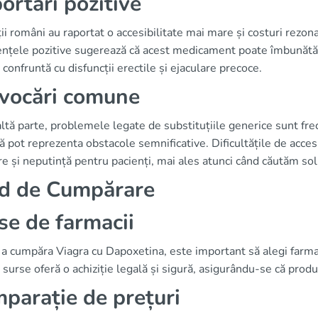
ortări pozitive
ii români au raportat o accesibilitate mai mare și costuri rezon
nțele pozitive sugerează că acest medicament poate îmbunătăți s
 confruntă cu disfuncții erectile și ejaculare precoce.
vocări comune
ltă parte, problemele legate de substituțiile generice sunt frec
ă pot reprezenta obstacole semnificative. Dificultățile de acces 
re și neputință pentru pacienți, mai ales atunci când căutăm solu
d de Cumpărare
se de farmacii
a cumpăra Viagra cu Dapoxetina, este important să alegi farma
surse oferă o achiziție legală și sigură, asigurându-se că produ
parație de prețuri