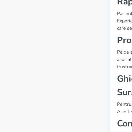
Rap
Pacienț
Experie
care se
Pro
Pe de a
asociat
frustra
Ghi
Sur
Pentru 
Aceste 
Com