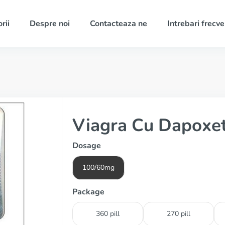
rii
Despre noi
Contacteaza ne
Intrebari frecv
Viagra Cu Dapoxet
Dosage
100/60mg
Package
360 pill
270 pill