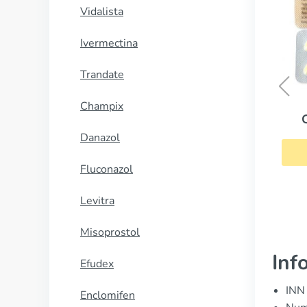
Vidalista
Ivermectina
Trandate
Champix
Cialis Professional
Danazol
CUMPĂRĂ
Fluconazol
Levitra
Misoprostol
Inf
Efudex
INN 
Enclomifen