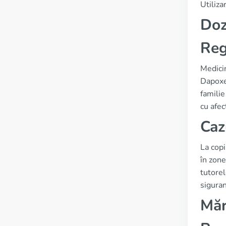
Utiliza
Doz
Reg
Medicin
Dapoxet
familie
cu afec
Caz
La copi
în zone
tutorel
siguranț
Măr