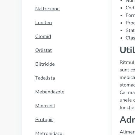
Num
Cod
Naltrexone
Form
Loniten
Prod
Stat
Clomid
Clas
Uti
Orlistat
Ritmul
Biltricide
sunt co
medica
Tadalista
stomac
Mebendazole
Cel mai
unele c
Minoxidil
funcție
Adm
Protopic
Aliment
Metronidazol