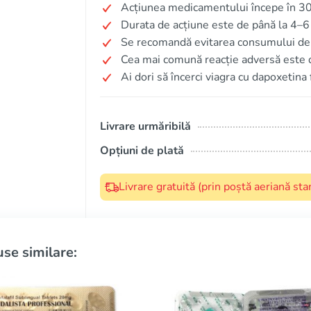
Acțiunea medicamentului începe în 3
Durata de acțiune este de până la 4–6
Se recomandă evitarea consumului de 
Cea mai comună reacție adversă este 
Ai dori să încerci viagra cu dapoxetina
Livrare urmăribilă
Opțiuni de plată
Livrare gratuită (prin poștă aeriană s
se similare: