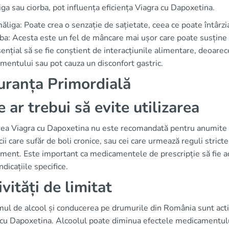
a sau ciorba, pot influența eficiența Viagra cu Dapoxetina.
liga: Poate crea o senzație de sațietate, ceea ce poate întârz
ba: Acesta este un fel de mâncare mai ușor care poate susțin
ențial să se fie conștient de interacțiunile alimentare, deoare
entului sau pot cauza un disconfort gastric.
uranța Primordială
e ar trebui să evite utilizarea
area Viagra cu Dapoxetina nu este recomandată pentru anumite 
cii care sufăr de boli cronice, sau cei care urmează reguli strict
ment. Este important ca medicamentele de prescripție să fie ad
ndicațiile specifice.
ivități de limitat
l de alcool și conducerea pe drumurile din România sunt activi
cu Dapoxetina. Alcoolul poate diminua efectele medicamentului