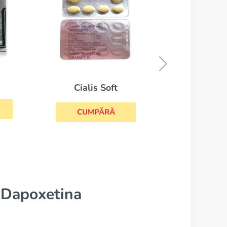
Cialis Daily
CUMPĂRĂ
u Dapoxetina