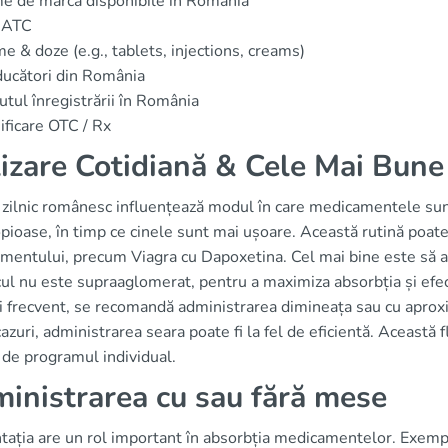
e de marcă disponibile în România
 ATC
e & doze (e.g., tablets, injections, creams)
ucători din România
utul înregistrării în România
ificare OTC / Rx
lizare Cotidiană & Cele Mai Bune 
 zilnic românesc influențează modul în care medicamentele sunt
pioase, în timp ce cinele sunt mai ușoare. Această rutină poate
mentului, precum Viagra cu Dapoxetina. Cel mai bine este să 
ul nu este supraaglomerat, pentru a maximiza absorbția și efec
 frecvent, se recomandă administrarea dimineața sau cu aproxima
azuri, administrarea seara poate fi la fel de eficientă. Această f
 de programul individual.
inistrarea cu sau fără mese
ația are un rol important în absorbția medicamentelor. Exempl