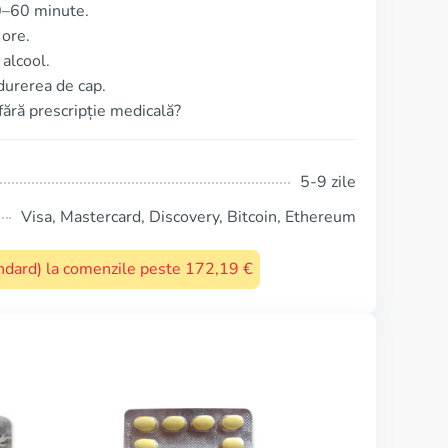
0–60 minute.
 ore.
alcool.
durerea de cap.
 fără prescripție medicală?
5-9 zile
Visa, Mastercard, Discovery, Bitcoin, Ethereum
tandard) la comenzile peste 172,19 €