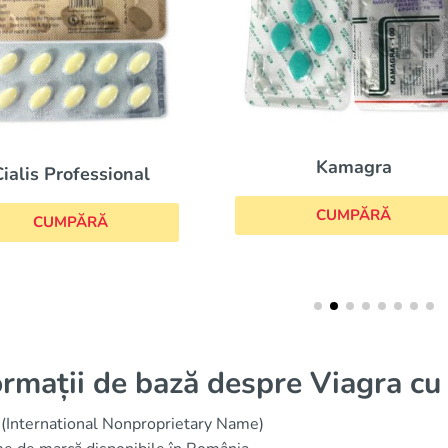
Kamagra
Cialis Soft
CUMPĂRĂ
CUMPĂRĂ
ormații de bază despre Viagra c
(International Nonproprietary Name)