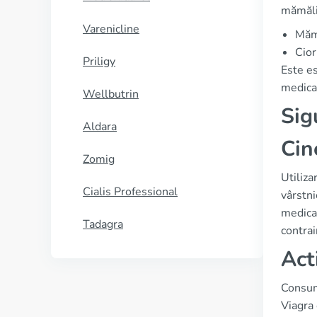
mămălig
Varenicline
Mămă
Cior
Priligy
Este es
medicam
Wellbutrin
Sig
Aldara
Cin
Zomig
Utiliz
Cialis Professional
vârstni
medica
Tadagra
contrai
Act
Consumu
Viagra 