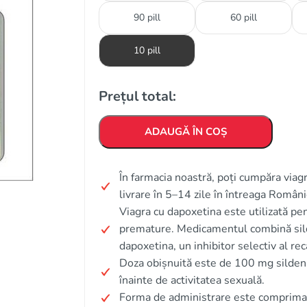
90 pill
60 pill
10 pill
Prețul total:
ADAUGĂ ÎN COȘ
În farmacia noastră, poți cumpăra viagr
livrare în 5–14 zile în întreaga Român
Viagra cu dapoxetina este utilizată pent
premature. Medicamentul combină silden
dapoxetina, un inhibitor selectiv al rec
Doza obișnuită este de 100 mg sildena
înainte de activitatea sexuală.
Forma de administrare este comprimat