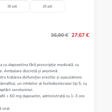
30 pill
20 pill
36,80
€
27,67
€
a cu dapoxetina fără prescripție medicală, cu
ie. Ambalare discretă și anonimă.
ru tratarea disfuncției erectile și ejaculations
afilul, un inhibitor al fosfodiesterazei tip 5, cu
aptării serotoninei.
fil + 60 mg dapoxetin, administrată cu 1–3 ore
 oral.