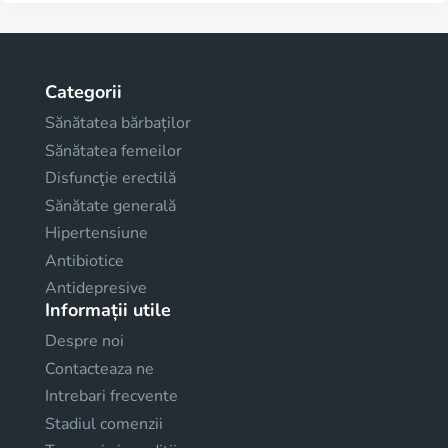
Categorii
Sănătatea bărbaților
Sănătatea femeilor
Disfuncţie erectilă
Sănătate generală
Hipertensiune
Antibiotice
Antidepresive
Informații utile
Despre noi
Contacteaza ne
Intrebari frecvente
Stadiul comenzii