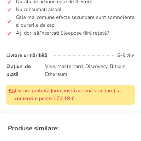
Durata de acțiune este de 4-8 ore.
Nu consumați alcool.
Cele mai comune efecte secundare sunt somnolența
și durerile de cap.
Ați dori să încercați Sleepose fără rețetă?
Livrare urmăribilă
5-9 zile
Opțiuni de
Visa, Mastercard, Discovery, Bitcoin,
plată
Ethereum
Livrare gratuită (prin poștă aeriană standard) la
comenzile peste 172,19 €
Produse similare: