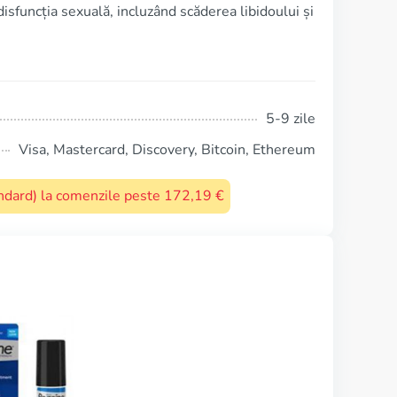
sfuncția sexuală, incluzând scăderea libidoului și
5-9 zile
Visa, Mastercard, Discovery, Bitcoin, Ethereum
tandard) la comenzile peste 172,19 €