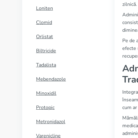
zilnică
Loniten
Adminis
Clomid
consist
diminea
Orlistat
Pe de a
efecte 
Biltricide
recupe
Tadalista
Adm
Tra
Mebendazole
Integra
Minoxidil
înseamn
Protopic
cum ar 
Mămălig
Metronidazol
medicam
adminis
Varenicline