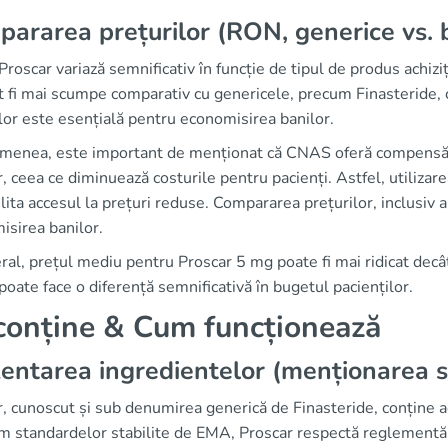
ararea prețurilor (RON, generice vs
Proscar variază semnificativ în funcție de tipul de produs achiz
 fi mai scumpe comparativ cu genericele, precum Finasteride, 
lor este esențială pentru economisirea banilor.
menea, este important de menționat că CNAS oferă compensări 
, ceea ce diminuează costurile pentru pacienți. Astfel, utilizar
ilita accesul la prețuri reduse. Compararea prețurilor, inclusiv
isirea banilor.
ral, prețul mediu pentru Proscar 5 mg poate fi mai ridicat decâ
ate face o diferență semnificativă în bugetul pacienților.
conține & Cum funcționează
entarea ingredientelor (menționarea 
, cunoscut și sub denumirea generică de Finasteride, conține a
 standardelor stabilite de EMA, Proscar respectă reglementările