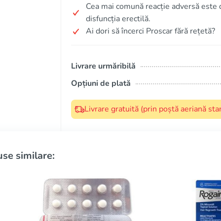
Cea mai comună reacție adversă este di
disfuncția erectilă.
Ai dori să încerci Proscar fără rețetă?
Livrare urmăribilă
Opțiuni de plată
Livrare gratuită (prin poștă aeriană s
se similare: