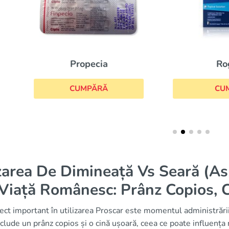
Propecia
Rogaine
CUMPĂRĂ
CUMPĂRĂ
area De Dimineață Vs Seară (Asp
Viață Românesc: Prânz Copios, 
ct important în utilizarea Proscar este momentul administrări
nclude un prânz copios și o cină ușoară, ceea ce poate influența