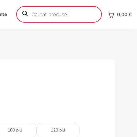
Products
search
ente
0,00
€
180 pill
120 pill