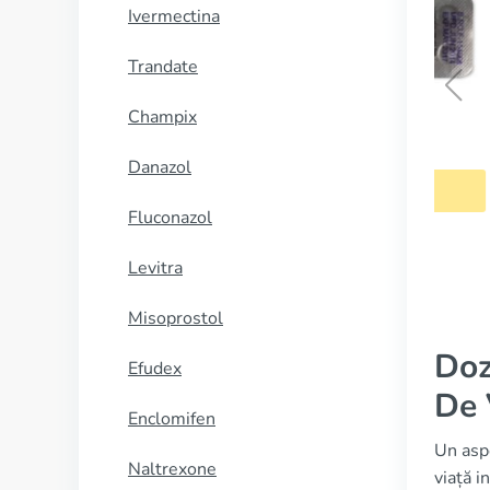
Ivermectina
Trandate
Champix
Proscar
Danazol
CUMPĂRĂ
Fluconazol
Levitra
Misoprostol
Doz
Efudex
De 
Enclomifen
Un aspe
Naltrexone
viață i