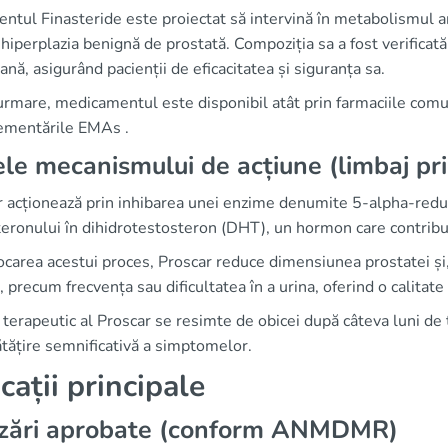
entul Finasteride este proiectat să intervină în metabolismul a
hiperplazia benignă de prostată. Compoziția sa a fost verificat
nă, asigurând pacienții de eficacitatea și siguranța sa.
rmare, medicamentul este disponibil atât prin farmaciile comuni
lementările EMAs .
le mecanismului de acțiune (limbaj pr
r acționează prin inhibarea unei enzime denumite 5-alpha-reduc
eronului în dihidrotestosteron (DHT), un hormon care contribui
ocarea acestui proces, Proscar reduce dimensiunea prostatei ș
, precum frecvența sau dificultatea în a urina, oferind o calitate 
 terapeutic al Proscar se resimte de obicei după câteva luni de 
tățire semnificativă a simptomelor.
icații principale
lizări aprobate (conform ANMDMR)