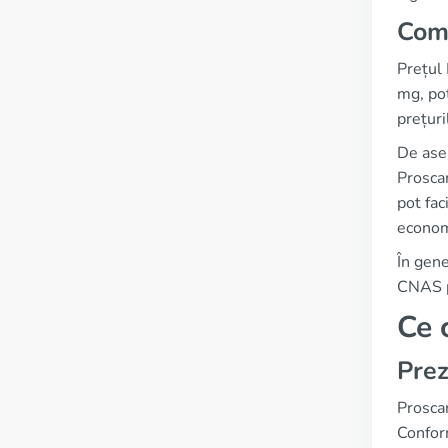
Comp
Prețul 
mg, pot
prețuri
De ase
Proscar
pot fac
econom
În gene
CNAS po
Ce 
Prez
Proscar
Conform