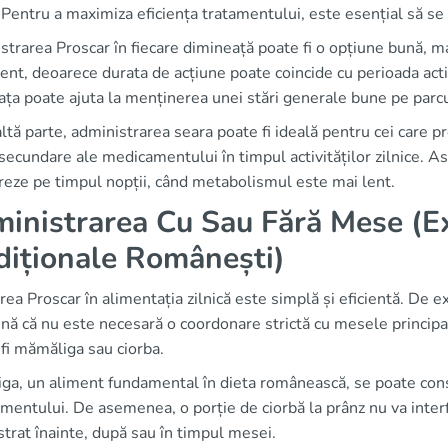
. Pentru a maximiza eficiența tratamentului, este esențial să se 
trarea Proscar în fiecare dimineață poate fi o opțiune bună, m
ent, deoarece durata de acțiune poate coincide cu perioada activă
ța poate ajuta la menținerea unei stări generale bune pe parcur
ltă parte, administrarea seara poate fi ideală pentru cei care p
secundare ale medicamentului în timpul activităților zilnice. A
reze pe timpul nopții, când metabolismul este mai lent.
inistrarea Cu Sau Fără Mese (
diționale Românești)
rea Proscar în alimentația zilnică este simplă și eficientă. De 
ă că nu este necesară o coordonare strictă cu mesele principal
fi mămăliga sau ciorba.
a, un aliment fundamental în dieta românească, se poate consu
entului. De asemenea, o porție de ciorbă la prânz nu va interfe
trat înainte, după sau în timpul mesei.