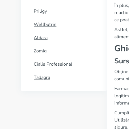
În plus
Priligy
reacți
ce poat
Wellbutrin
Astfel
aliment
Aldara
Ghi
Zomig
Surs
Cialis Professional
Obținer
Tadagra
comunit
Farmaci
legitim
informa
Cumpăra
Utilizâ
sigure.