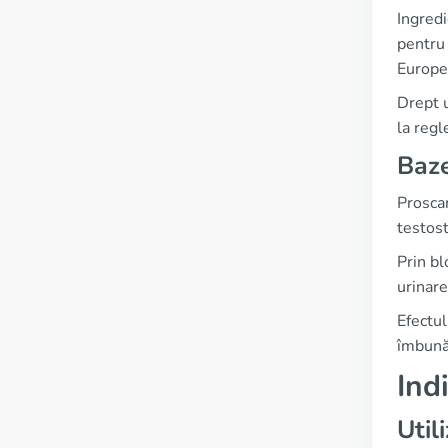
Ingredi
pentru 
Europea
Drept u
la reg
Baze
Prosca
testost
Prin bl
urinare
Efectul
îmbună
Ind
Uti