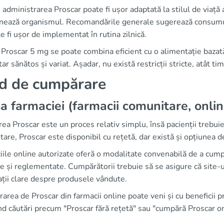
, administrarea Proscar poate fi ușor adaptată la stilul de viață
onează organismul. Recomandările generale sugerează consumu
e fi ușor de implementat în rutina zilnică.
, Proscar 5 mg se poate combina eficient cu o alimentație baza
ar sănătos și variat. Așadar, nu există restricții stricte, atât t
d de cumpărare
a farmaciei (farmacii comunitare, onlin
ea Proscar este un proces relativ simplu, însă pacienții trebuie s
are, Proscar este disponibil cu rețetă, dar există și opțiunea de
ile online autorizate oferă o modalitate convenabilă de a cumpă
e și reglementate. Cumpărătorii trebuie să se asigure că site-u
ții clare despre produsele vândute.
rea de Proscar din farmacii online poate veni și cu beneficii pr
nd căutări precum "Proscar fără rețetă" sau "cumpără Proscar onli