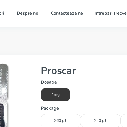
rii
Despre noi
Contacteaza ne
Intrebari frecv
Proscar
Dosage
1mg
Package
360 pill
240 pill