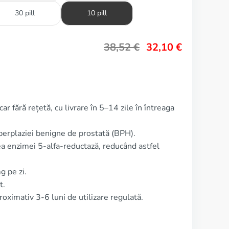
30 pill
10 pill
38,52
€
32,10
€
r fără rețetă, cu livrare în 5–14 zile în întreaga
iperplaziei benigne de prostată (BPH).
a enzimei 5-alfa-reductază, reducând astfel
g pe zi.
t.
ximativ 3-6 luni de utilizare regulată.