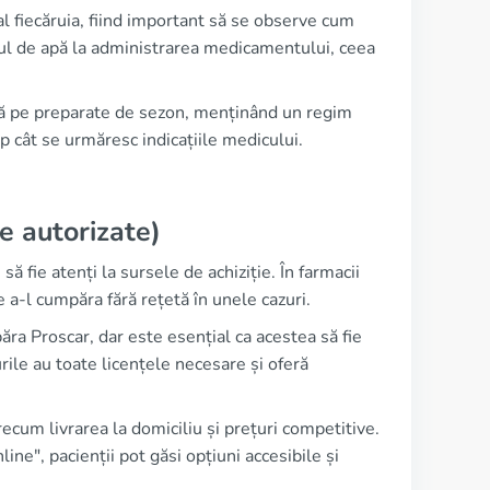
 al fiecăruia, fiind important să se observe cum
l de apă la administrarea medicamentului, ceea
tă pe preparate de sezon, menținând un regim
imp cât se urmăresc indicațiile medicului.
e autorizate)
ă fie atenți la sursele de achiziție. În farmacii
 a-l cumpăra fără rețetă în unele cazuri.
ra Proscar, dar este esențial ca acestea să fie
rile au toate licențele necesare și oferă
ecum livrarea la domiciliu și prețuri competitive.
ne", pacienții pot găsi opțiuni accesibile și